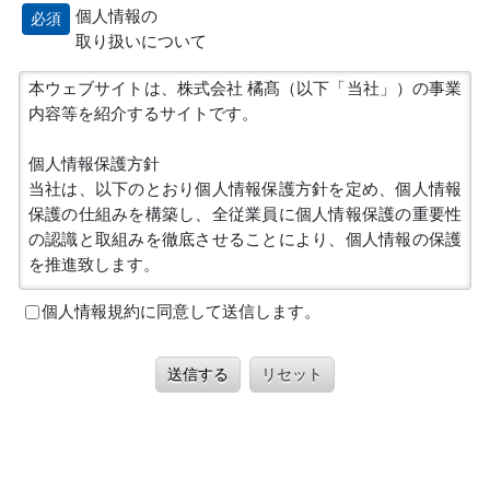
個人情報の
必須
取り扱いについて
本ウェブサイトは、株式会社 橘髙（以下「当社」）の事業
内容等を紹介するサイトです。
個人情報保護方針
当社は、以下のとおり個人情報保護方針を定め、個人情報
保護の仕組みを構築し、全従業員に個人情報保護の重要性
の認識と取組みを徹底させることにより、個人情報の保護
を推進致します。
個人情報規約に同意して送信します。
個人情報の管理
当社は、お客さまの個人情報を正確かつ最新の状態に保
ち、個人情報への不正アクセス・紛失・破損・改ざん・漏
送信する
リセット
洩などを防止するため、セキュリティシステムの維持・管
理体制の整備・社員教育の徹底等の必要な措置を講じ、安
全対策を実施し個人情報の厳重な管理を行ないます。